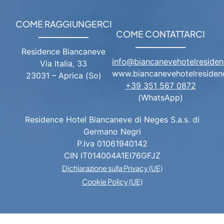
COME RAGGIUNGERCI
COME CONTATTARCI
Residence Biancaneve
info@biancanevehotelresidenc
Via Italia, 33
www.biancanevehotelresidenc
23031 – Aprica (So)
+39 351 567 0872
(WhatsApp)
Residence Hotel Biancaneve di Neges S.a.s. di
Germano Negri
P.Iva 01061940142
CIN IT014004A1EI76GFJZ
Dichiarazione sulla Privacy (UE)
Cookie Policy (UE)