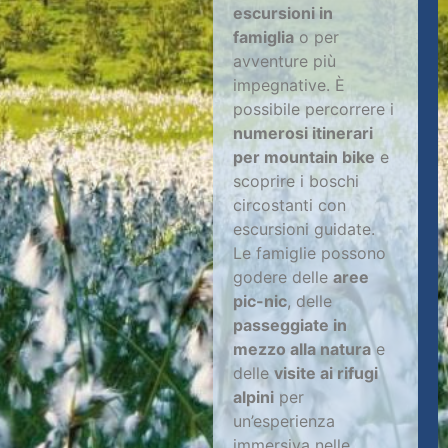
escursioni in
famiglia
o per
avventure più
impegnative. È
possibile percorrere i
numerosi itinerari
per mountain bike
e
scoprire i boschi
circostanti con
escursioni guidate.
Le famiglie possono
godere delle
aree
pic-nic
, delle
passeggiate in
mezzo alla natura
e
delle
visite ai rifugi
alpini
per
un’esperienza
immersiva nelle