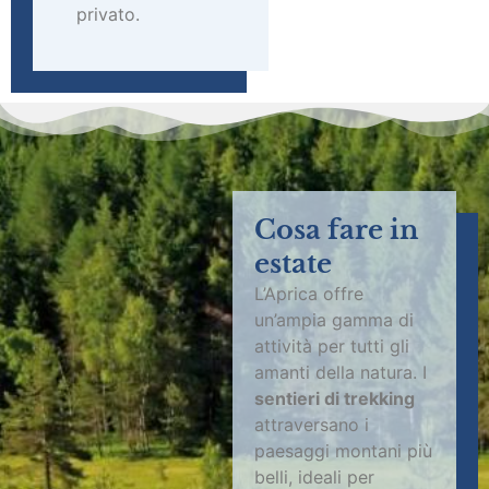
privato.
Cosa fare
in
estate
L’Aprica offre
un’ampia gamma di
attività per tutti gli
amanti della natura. I
sentieri di trekking
attraversano i
paesaggi montani più
belli, ideali per