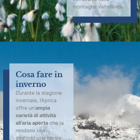
montagne valtellinesi.
Cosa fare
in
inverno
Durante la stagione
invernale, l’Aprica
offre un’
ampia
varietà di attività
all’aria aperta
che la
rendono una
destinazione ideale