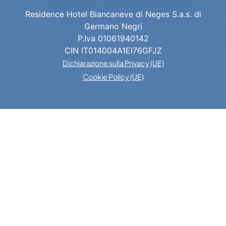
Residence Hotel Biancaneve di Neges S.a.s. di
Germano Negri
P.Iva 01061940142
CIN IT014004A1EI76GFJZ
Dichiarazione sulla Privacy (UE)
Cookie Policy (UE)